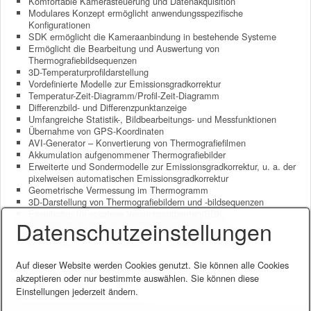
Komfortable Kamerasteuerung und Datenakquisition
Modulares Konzept ermöglicht anwendungsspezifische
Konfigurationen
SDK ermöglicht die Kameraanbindung in bestehende Systeme
Ermöglicht die Bearbeitung und Auswertung von
Thermografiebildsequenzen
3D-Temperaturprofildarstellung
Vordefinierte Modelle zur Emissionsgradkorrektur
Temperatur-Zeit-Diagramm/Profil-Zeit-Diagramm
Differenzbild- und Differenzpunktanzeige
Umfangreiche Statistik-, Bildbearbeitungs- und Messfunktionen
Übernahme von GPS-Koordinaten
AVI-Generator – Konvertierung von Thermografiefilmen
Akkumulation aufgenommener Thermografiebilder
Erweiterte und Sondermodelle zur Emissionsgradkorrektur, u. a. der
pixelweisen automatischen Emissionsgradkorrektur
Geometrische Vermessung im Thermogramm
3D-Darstellung von Thermografiebildern und -bildsequenzen
Erweiterbar für spezielle Versuchsaufbauten/SDK
Datenschutzeinstellungen
Parallele Analyse mehrerer Thermogramme
IRBIS® 3 mosaic, Makro-, Sequenz- und Paletteneditor etc..
Auf dieser Website werden Cookies genutzt. Sie können alle Cookies
akzeptieren oder nur bestimmte auswählen. Sie können diese
Einstellungen jederzeit ändern.