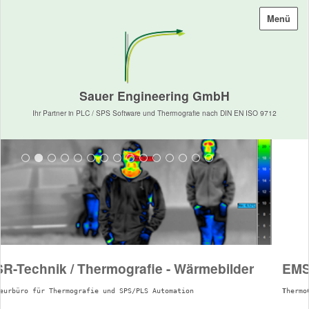
Menü
Sauer Engineering GmbH
Ihr Partner in PLC / SPS Software und Thermografie nach DIN EN ISO 9712
 / Thermografie - Wärmebilder
EMSR-Technik
ermografie und SPS/PLS Automation
T
hermo
C
ontrol - Indu